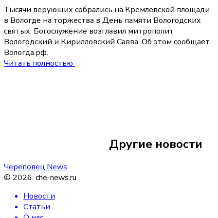
Тысячи верующих собрались на Кремлевской площади
в Вологде на торжества в День памяти Вологодских
святых. Богослужение возглавил митрополит
Вологодский и Кирилловский Савва. Об этом сообщает
Вологда.рф.
Читать полностью
Сегодня 11:01
Минздрав обновил
наблюдения за бе
Другие новости
России
Череповец.News
©
2026
.
che-news.ru
Новости
Статьи
О нас