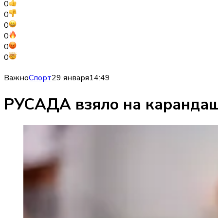
0
0
0
0
0
0
Важно
Спорт
29 января
14:49
РУСАДА взяло на карандаш