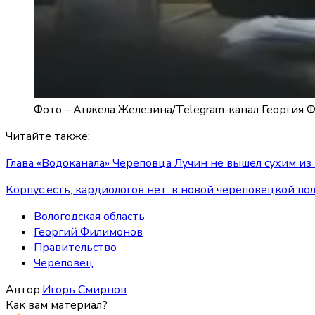
Фото –
Анжела Железина
/
Telegram-канал Георгия 
Читайте также:
Глава «Водоканала» Череповца Лучин не вышел сухим из
Корпус есть, кардиологов нет: в новой череповецкой п
Вологодская область
Георгий Филимонов
Правительство
Череповец
Автор:
Игорь Смирнов
Как вам материал?