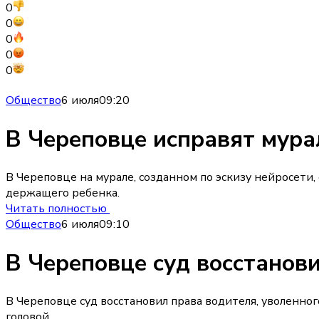
0
0
0
0
0
Общество
6 июля
09:20
В Череповце исправят мурал
В Череповце на мурале, созданном по эскизу нейросет
держащего ребенка.
Читать полностью
Общество
6 июля
09:10
В Череповце суд восстанови
В Череповце суд восстановил права водителя, уволенног
головой.