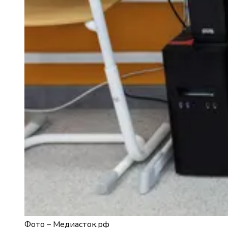
Фото –
Медиасток.рф