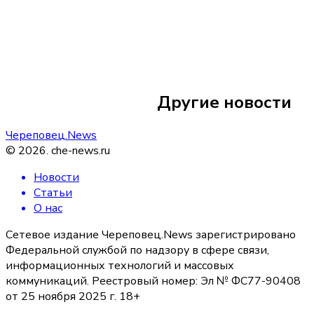
7 августа
12:44
В Петербурге весн
Другие новости
могут ограничить
Череповец.News
©
2026
.
che-news.ru
Новости
Статьи
О нас
Сетевое издание Череповец.News зарегистрировано
Федеральной службой по надзору в сфере связи,
информационных технологий и массовых
коммуникаций. Реестровый номер: Эл № ФС77-90408
от 25 ноября 2025 г. 18+