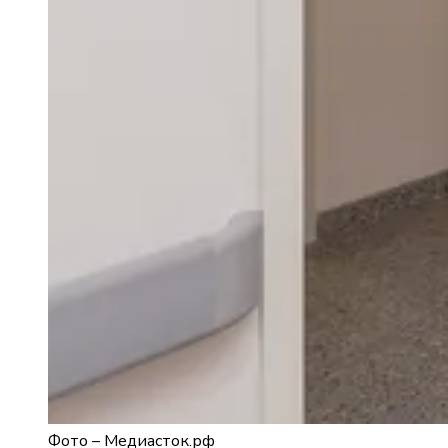
Фото –
Медиасток.рф