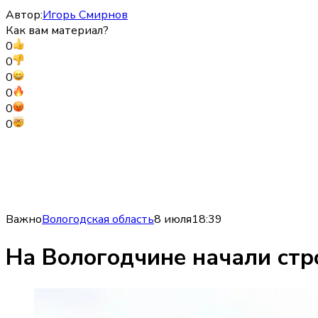
Автор:
Игорь Смирнов
Как вам материал?
0
0
0
0
0
0
Важно
Вологодская область
8 июля
18:39
На Вологодчине начали стр