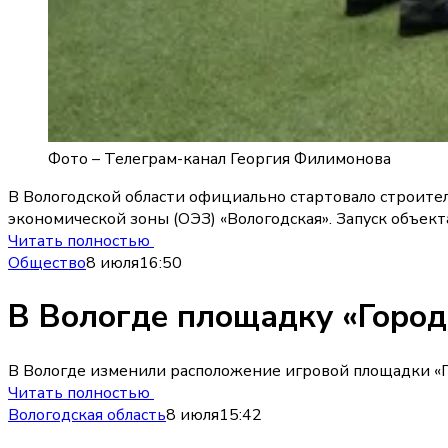
Фото –
Телеграм-канал Георгия Филимонова
В Вологодской области официально стартовало строите
экономической зоны (ОЭЗ) «Вологодская». Запуск объек
Читать полностью
Общество
8 июля
16:50
В Вологде площадку «Город
В Вологде изменили расположение игровой площадки «Го
Читать полностью
Вологодская область
8 июля
15:42