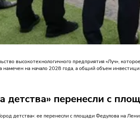
льство высокотехнологичного предприятия «Луч», котор
та намечен на начало 2028 года, а общий объем инвестиц
а детства» перенесли с пло
род детства»: ее перенесли с площади Федулова на Лени