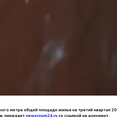
ного метра общей площади жилья на третий квартал 20
ти, передает
newsroom24.ru
со ссылкой на документ.