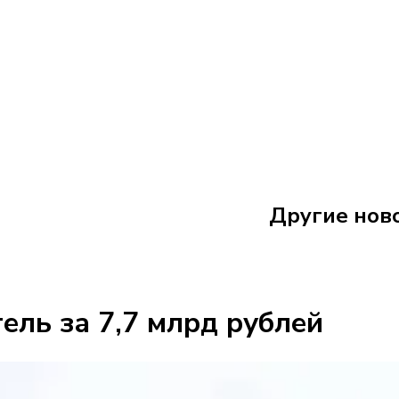
7 августа
22:26
Другие нов
Речные трам
ель за 7,7 млрд рублей