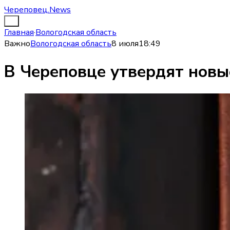
Череповец.News
Главная
·
Вологодская область
Важно
Вологодская область
8 июля
18:49
В Череповце утвердят новы