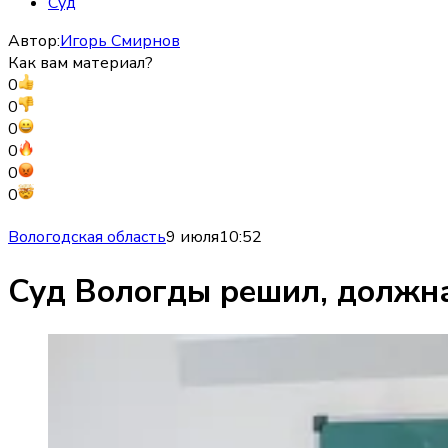
Суд
Автор:
Игорь Смирнов
Как вам материал?
0
0
0
0
0
0
Вологодская область
9 июля
10:52
Суд Вологды решил, должна