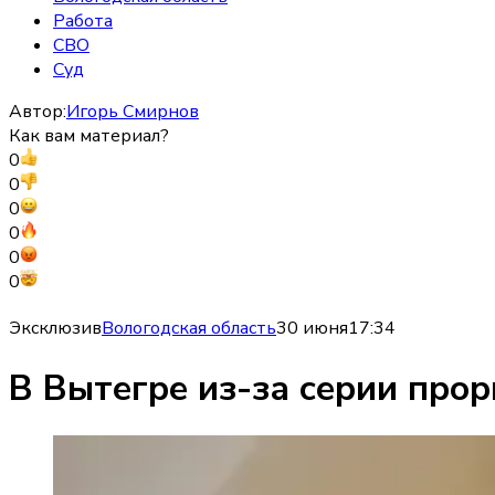
Работа
СВО
Суд
Автор:
Игорь Смирнов
Как вам материал?
0
0
0
0
0
0
Эксклюзив
Вологодская область
30 июня
17:34
В Вытегре из-за серии про