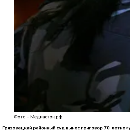
Фото –
Медиасток.рф
Грязовецкий районный суд вынес приговор 70-летнем