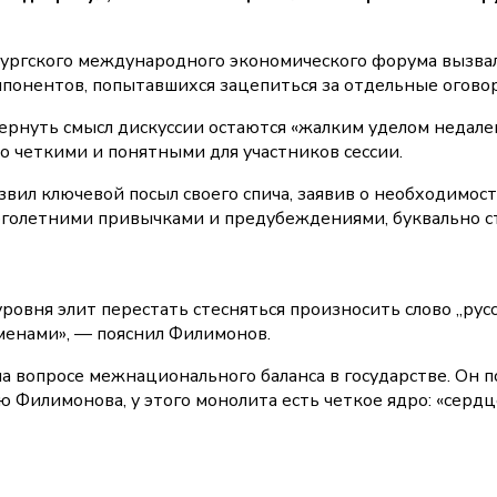
бургского международного экономического форума вызва
ппонентов, попытавшихся зацепиться за отдельные оговор
рнуть смысл дискуссии остаются «жалким уделом недалек
о четкими и понятными для участников сессии.
вил ключевой посыл своего спича, заявив о необходимос
оголетними привычками и предубеждениями, буквально ст
овня элит перестать стесняться произносить слово „русск
менами», — пояснил Филимонов.
а вопросе межнационального баланса в государстве. Он п
ию Филимонова, у этого монолита есть четкое ядро: «сер