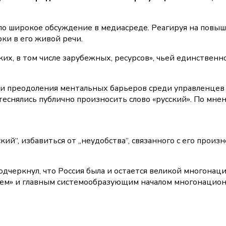
ло широкое обсуждение в медиасреде. Реагируя на повы
ки в его живой речи.
их, в том числе зарубежных, ресурсов», чьей единственн
ти преодоления ментальных барьеров среди управленцев 
еснялись публично произносить слово «русский». По мне
ий“, избавиться от „неудобства“, связанного с его произн
одчеркнул, что Россия была и остается великой многона
дцем» и главным системообразующим началом многонациона