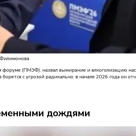
я Филимонова
 форуме (ПМЭФ), назвал вымирание и алкоголизацию нас
орется с угрозой радикально: в начале 2026 года он отч
ременными дождями