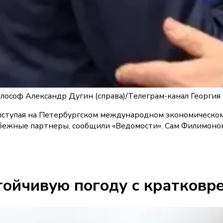
илософ Александр Дугин (справа)
/
Телеграм-канал Георги
ыступая на Петербургском международном экономическом
ежные партнеры, сообщили «Ведомости». Сам Филимонов б
тойчивую погоду с кратков