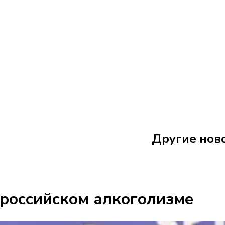
7 августа
18:22
Другие нов
Федерация 
 российском алкоголизме