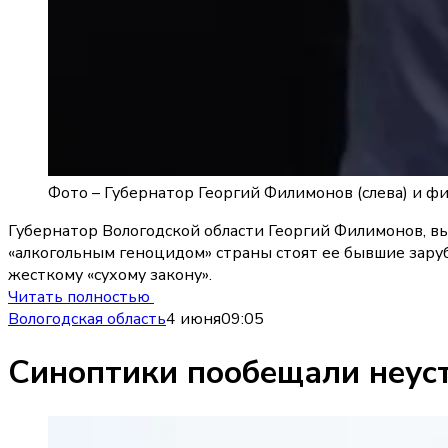
Фото –
Губернатор Георгий Филимонов (слева) и ф
Губернатор Вологодской области Георгий Филимонов, в
«алкогольным геноцидом» страны стоят ее бывшие заруб
жесткому «сухому закону».
Читать полностью
Вологодская область
4 июня
09:05
Синоптики пообещали неус