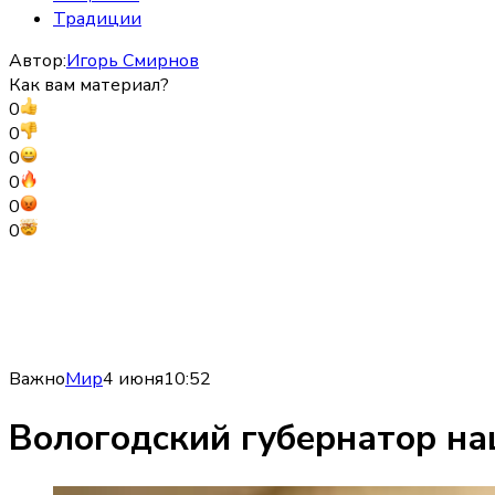
Традиции
Автор:
Игорь Смирнов
Как вам материал?
0
0
0
0
0
0
Важно
Мир
4 июня
10:52
Вологодский губернатор на