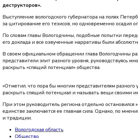
деструкторов».
Выступление вологодского губернатора на полях Петер
за цитирование его тезисов, но одновременно осадил о
По словам главы Вологодчины, подобные попытки переде
его доклада и все озвученные нарративы были абсолютн
В своем официальном обращении глава Вологодчины раз
представители элит разного уровня, руководствуясь мн
раскрыть «спящий потенциал» общества.
«Отметил, что пора бы многим представителям разного ур
раскрыть спящий потенциал и называть вещи своими и
При этом руководитель региона отдельно остановился н
единстве заключается ее главная сила. Однако, по мнен
и традиции.
Вологодская область
Общество