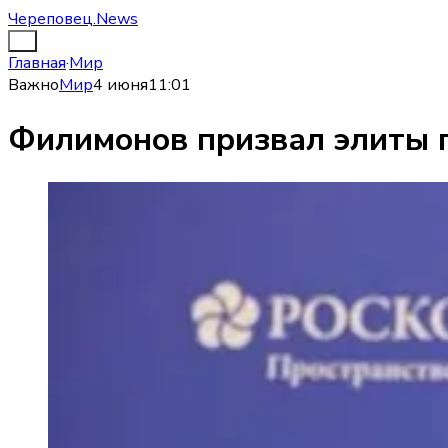
Череповец.News
Главная
·
Мир
Важно
Мир
4 июня
11:01
Филимонов призвал элиты п