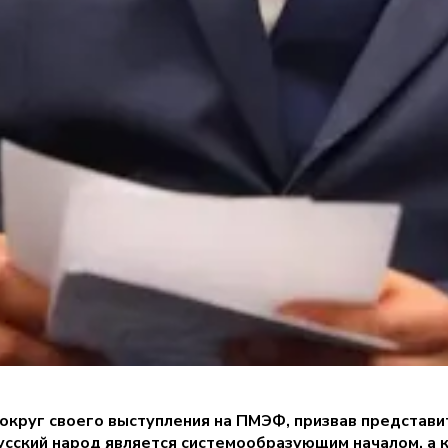
круг своего выступления на ПМЭФ, призвав представит
русский народ является системообразующим началом, а 