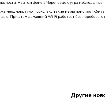
опасности. На этом фоне в Череповце с утра наблюдались
уже неоднократно, поскольку такие меры помогают сбить
язью. При этом домашний Wi-Fi работает без перебоев, о
7 августа
12:44
Другие нов
В Петербург