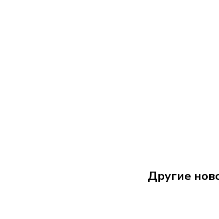
7 августа
12:44
Другие нов
В Петербург