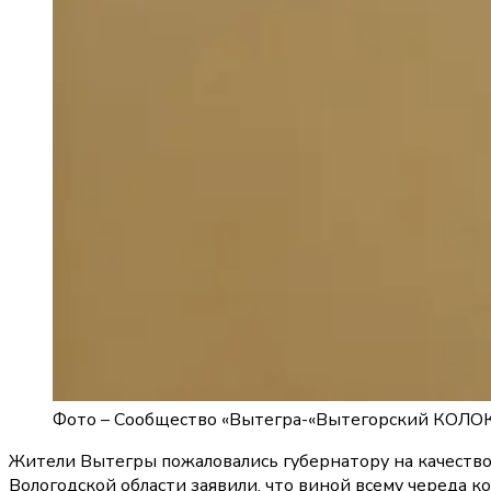
Фото –
Сообщество «Вытегра-«Вытегорский КОЛОК
Жители Вытегры пожаловались губернатору на качество 
Вологодской области заявили, что виной всему череда 