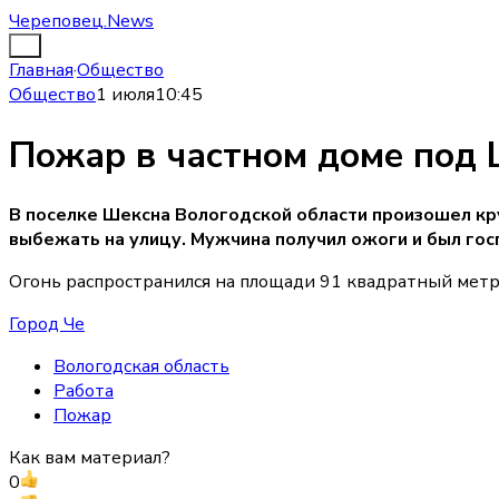
Череповец.News
Главная
·
Общество
Общество
1 июля
10:45
Пожар в частном доме под 
В поселке Шексна Вологодской области произошел круп
выбежать на улицу. Мужчина получил ожоги и был гос
Огонь распространился на площади 91 квадратный метр
Город Че
Вологодская область
Работа
Пожар
Как вам материал?
0