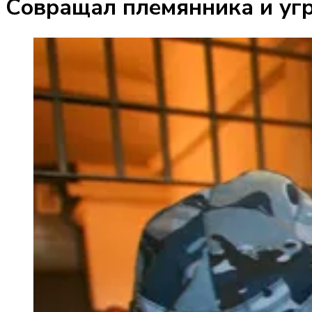
Совращал племянника и угр