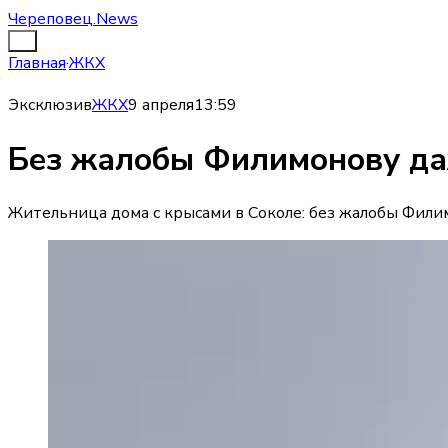
Череповец.News
Главная
·
ЖКХ
Эксклюзив
ЖКХ
9 апреля
13:59
Без жалобы Филимонову даж
Жительница дома с крысами в Соколе: без жалобы Фили