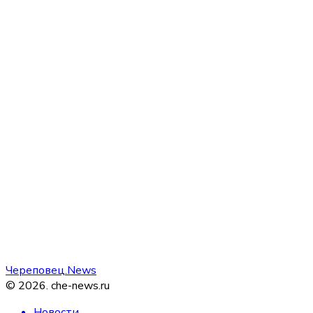
Череповец.News
©
2026
.
che-news.ru
Новости