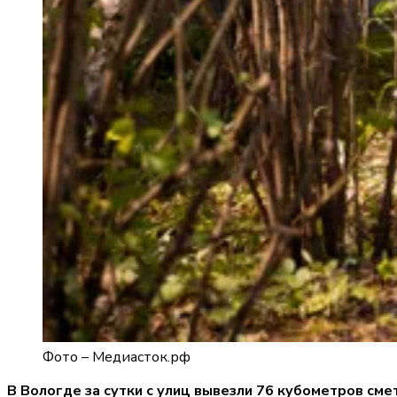
Фото –
Медиасток.рф
В Вологде за сутки с улиц вывезли 76 кубометров сме