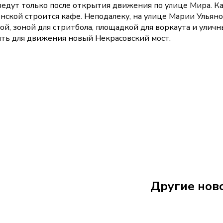
ведут только после открытия движения по улице Мира. К
нской строится кафе. Неподалеку, на улице Марии Ульяно
, зоной для стритбола, площадкой для воркаута и уличн
ыть для движения новый Некрасовский мост.
Сегодня 10:55
Другие нов
Губернатор