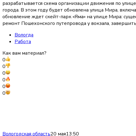
разрабатывается схема организации движения по улице
города. В этом году будет обновлена улица Мира, включ
обновление ждет скейт-парк «Яма» на улице Мира: суще
ремонт Пошехонского путепровода у вокзала, завершит
Вологда
Работа
Как вам материал?
0
0
0
0
0
0
Вологодская область
20 мая
13:50