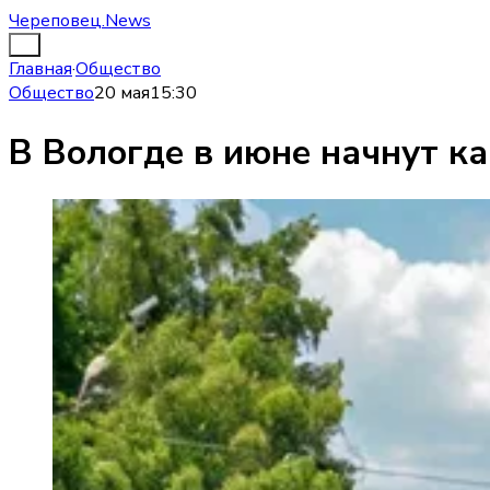
Череповец.News
Главная
·
Общество
Общество
20 мая
15:30
В Вологде в июне начнут к