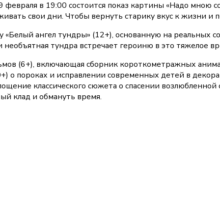
 февраля в 19:00 состоится показ картины «Надо мною со
живать свои дни. Чтобы вернуть старику вкус к жизни и 
у «Белый ангел тундры» (12+), основанную на реальных 
и необъятная тундра встречает героиню в это тяжелое вр
мов (6+), включающая сборник короткометражных анимаци
0+) о пороках и исправлении современных детей в декора
щение классического сюжета о спасении возлюбленной от
ый клад и обмануть время.