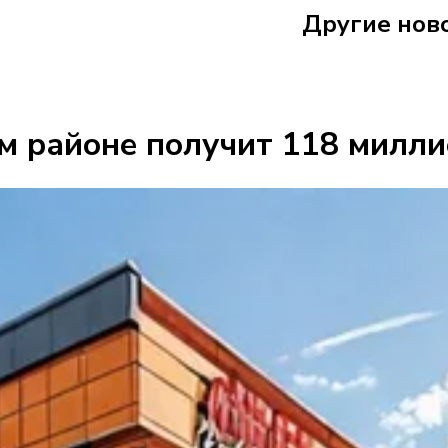
Другие нов
В Вологде 
 районе получит 118 милли