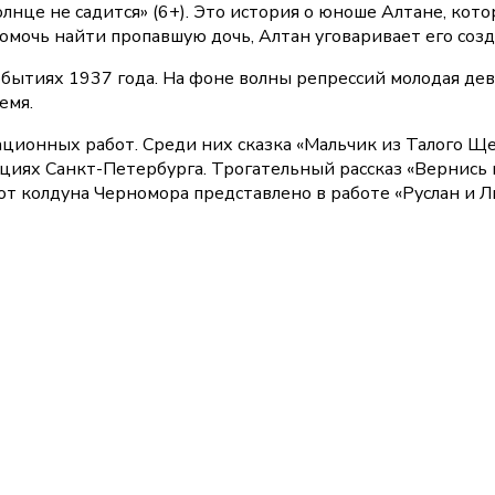
лнце не садится» (6+). Это история о юноше Алтане, кот
помочь найти пропавшую дочь, Алтан уговаривает его соз
событиях 1937 года. На фоне волны репрессий молодая де
емя.
онных работ. Среди них сказка «Мальчик из Талого Щель
циях Санкт-Петербурга. Трогательный рассказ «Вернись к
 колдуна Черномора представлено в работе «Руслан и Лю
15 июня
14:00