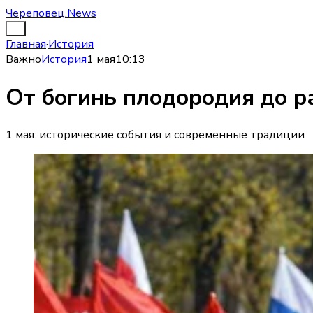
Череповец.News
Главная
·
История
Важно
История
1 мая
10:13
От богинь плодородия до ра
1 мая: исторические события и современные традиции