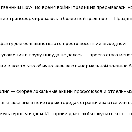
твенным шоу». Во время войны традиция прерывалась, но
вание трансформировалось в более нейтральное — Праздн
 факту для большинства это просто весенний выходной.
ея уважения к труду никуда не делась — просто стала мен
лки и все то, что обычно называют «нормальной жизнью б
одня — скорее локальные акции профсоюзов и отдельных 
вые шествия в некоторых городах ограничиваются или в
 культурным кодом. Историки даже любят шутить, что эт