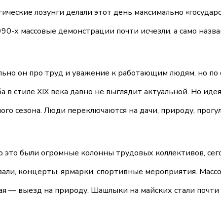
ческие лозунги делали этот день максимально «государс
1990-х массовые демонстрации почти исчезли, а само наз
льно он про труд и уважение к работающим людям, но по
а в стиле XIX века давно не выглядит актуальной. Но ид
ого сезона. Люди переключаются на дачи, природу, прогу
о это были огромные колонны трудовых коллективов, сег
али, концерты, ярмарки, спортивные мероприятия. Массо
ая — выезд на природу. Шашлыки на майских стали почти