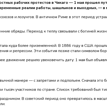
стных рабочих протестов в Чикаго — 1 мая прошел путь
овременные реалии работы, шашлыков и выходных, — в
фсоюзов и лозунгов. В античном Риме в этот период устр
сенние обряды. Переход к теплу связывали с богиней жи
а стала куда более приземленной. В 1886 году в США про
ения и репрессии. Эти события позже стали символом бор
очее движение решило увековечить дату: 1 мая был объяв
вычной манере — с запретами и подпольем. Сначала это 
ни тысяч участников по стране. Список требований был т
аздником. В советский период оно превратилось в масшт
ли.