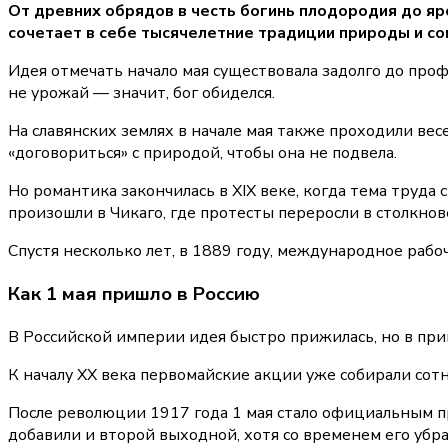
От древних обрядов в честь богинь плодородия до яро
сочетает в себе тысячелетние традиции природы и с
Идея отмечать начало мая существовала задолго до про
не урожай — значит, бог обиделся.
На славянских землях в начале мая также проходили ве
«договориться» с природой, чтобы она не подвела.
Но романтика закончилась в XIX веке, когда тема труд
произошли в Чикаго, где протесты переросли в столкнов
Спустя несколько лет, в 1889 году, международное раб
Как 1 мая пришло в Россию
В Российской империи идея быстро прижилась, но в при
К началу XX века первомайские акции уже собирали сот
После революции 1917 года 1 мая стало официальным пр
добавили и второй выходной, хотя со временем его убра