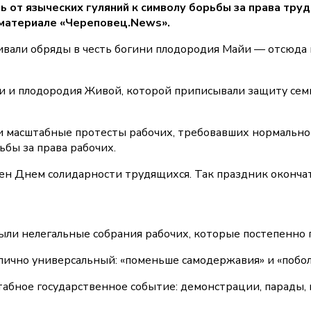
 от языческих гуляний к символу борьбы за права труд
 материале «Череповец.News».
аивали обряды в честь богини плодородия Майи — отсюда 
зни и плодородия Живой, которой приписывали защиту се
шли масштабные протесты рабочих, требовавших нормальн
ьбы за права рабочих.
лен Днем солидарности трудящихся. Так праздник окончат
были нелегальные собрания рабочих, которые постепенно
ипично универсальный: «поменьше самодержавия» и «побо
абное государственное событие: демонстрации, парады, 