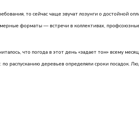
ебования, то сейчас чаще звучат лозунги о достойной опл
амерные форматы — встречи в коллективах, профсоюзные
италось, что погода в этот день «задает тон» всему меся
по распусканию деревьев определяли сроки посадок. Люди